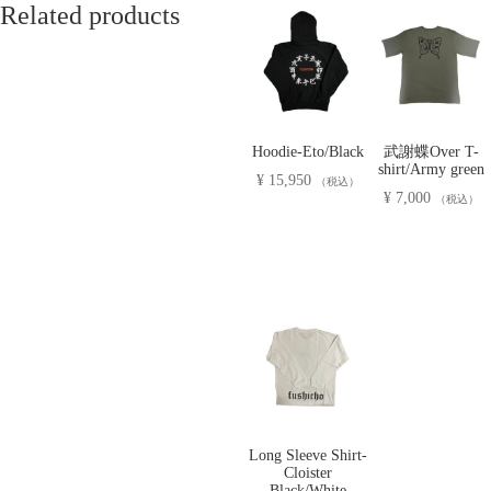
Related products
Hoodie-Eto/Black
武謝蝶Over T-
shirt/Army green
¥
15,950
（税込）
¥
7,000
（税込）
Long Sleeve Shirt-
Cloister
Black/White