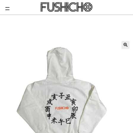
ナ
コ
Home
トップス
Hoodie-eto/White
ビ
ン
ゲ
テ
ホーム
ー
ン
シ
ツ
ョ
へ
NEWS
ン
ス
へ
キ
新商品
ス
ッ
キ
プ
ショップ
ッ
プ
お問い合わせ
マイページ