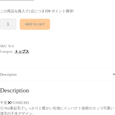
この商品を購入で1点につき
159
ポイント獲得!
Hoodie-
Add to cart
eto/White
quantity
SKU:
N/A
Category:
トップス
Description
Description
干支
FUSHICHO
12.0oz裏起毛でしっかりと暖かい生地にインパクト抜群のカッコ可愛い
漢字の干支デザイン。