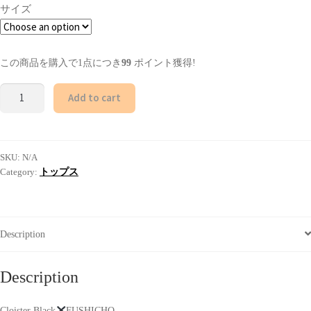
サイズ
この商品を購入で1点につき
99
ポイント獲得!
Long
Add to cart
Sleeve
Shirt-
Cloister
SKU:
N/A
Black/White
Category:
トップス
quantity
Description
Description
Cloister Black
FUSHICHO