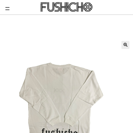
ナ
コ
Home
トップス
Long Sleeve Shirt-Cloister Black/White
ビ
ン
ゲ
テ
ホーム
ー
ン
シ
ツ
ョ
へ
NEWS
ン
ス
へ
キ
新商品
ス
ッ
キ
プ
ショップ
ッ
プ
お問い合わせ
マイページ