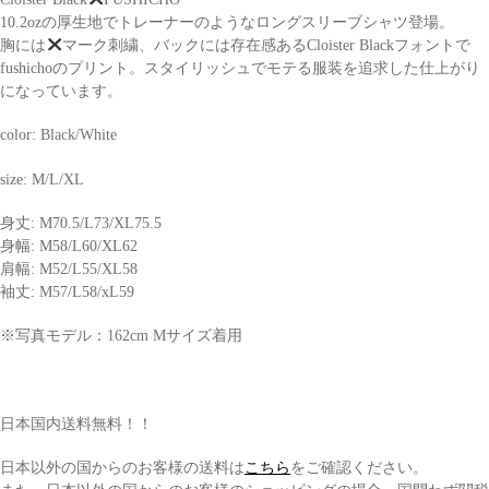
10.2ozの厚生地でトレーナーのようなロングスリーブシャツ登場。
胸には
マーク刺繍、バックには存在感あるCloister Blackフォントで
fushichoのプリント。スタイリッシュでモテる服装を追求した仕上がり
になっています。
color: Black/White
size: M/L/XL
身丈: M70.5/L73/XL75.5
身幅: M58/L60/XL62
肩幅: M52/L55/XL58
袖丈: M57/L58/xL59
※写真モデル：162cm Mサイズ着用
日本国内送料無料！！
日本以外の国からのお客様の送料は
こちら
をご確認ください。