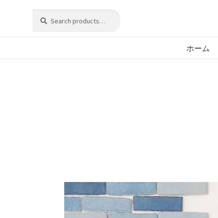
Search
Search
ナ
コ
Home
Uncategorized
ラジオ出演 3月7日
for:
ビ
ン
ゲ
テ
ホーム
ー
ン
シ
ツ
ョ
へ
ン
ス
へ
キ
ス
ッ
キ
プ
ッ
プ